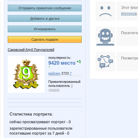
Ilorchik
Ironey
Этот блог
Отправить приватное сообщение
блогеров
.
Добавить в друзья
Игнорировать
Ladyfirst
Lusien
Посетит
Сделать подарок
Саровский Клуб Покупателей
OleOka
OlgaS
популярность:
Посмотре
+1
9420 место
↑
рейтинг
2723
?
Привилегированный
Stella69
Tanyas
пользователь
9
уровня
cornflour
fi@lk@
Статистика портрета:
сейчас просматривают портрет - 0
зарегистрированные пользователи
посетившие портрет за 7 дней - 0